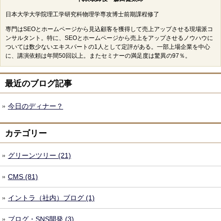
日本大学大学院理工学研究科物理学専攻博士前期課程修了
専門はSEOとホームページから見込顧客を獲得して売上アップさせる現場派コ
ンサルタント。特に、SEOとホームページから売上をアップさせるノウハウに
ついては数少ないエキスパートの1人として定評がある。一部上場企業を中心
に、講演依頼は年間50回以上。またセミナーの満足度は驚異の97％。
最近のブログ記事
今日のディナー？
カテゴリー
グリーンツリー (21)
CMS (81)
イントラ（社内）ブログ (1)
ブログ・SNS開発 (3)