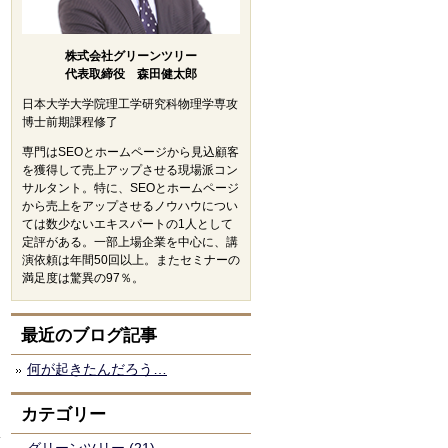
株式会社グリーンツリー
代表取締役 森田健太郎
日本大学大学院理工学研究科物理学専攻
博士前期課程修了
専門はSEOとホームページから見込顧客
を獲得して売上アップさせる現場派コン
サルタント。特に、SEOとホームページ
から売上をアップさせるノウハウについ
ては数少ないエキスパートの1人として
定評がある。一部上場企業を中心に、講
演依頼は年間50回以上。またセミナーの
満足度は驚異の97％。
最近のブログ記事
何が起きたんだろう…
カテゴリー