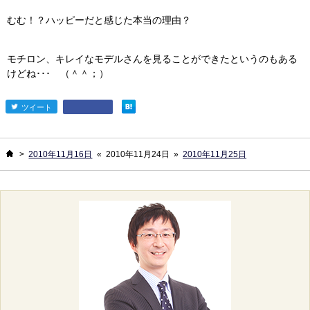
むむ！？ハッピーだと感じた本当の理由？
モチロン、キレイなモデルさんを見ることができたというのもある
けどね･･･ （＾＾；）ゞ
ツイート
entry958
ホーム
>
2010年11月16日
«
2010年11月24日
»
2010年11月25日