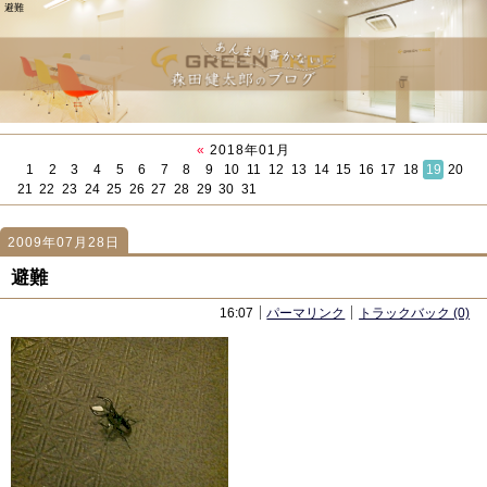
避難
«
2018年01月
1
2
3
4
5
6
7
8
9
10
11
12
13
14
15
16
17
18
19
20
21
22
23
24
25
26
27
28
29
30
31
2009年07月28日
810
810
「Yahoo!(YST)のインデキシング変更？(2009年7月25日)」
「SEO塾 石崎先生との会食」
避難
16:07
パーマリンク
トラックバック (0)