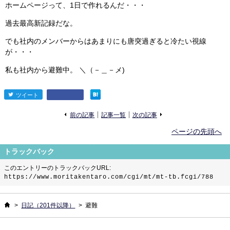
ホームページって、1日で作れるんだ・・・
過去最高新記録だな。
でも社内のメンバーからはあまりにも唐突過ぎると冷たい視線
が・・・
私も社内から避難中。 ＼（－＿－メ)
ツイート
entry810
«
»
前の記事
記事一覧
次の記事
ページの先頭へ
トラックバック
このエントリーのトラックバックURL:
https://www.moritakentaro.com/cgi/mt/mt-tb.fcgi/788
ホーム
>
日記（201件以降）
>
避難