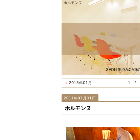
ホルモンヌ
SEO対策済みCM
«
2018年01月
1
2
2011年07月31日
1024
1024
「値引きナシ」
「コラボセミナー」
ホルモンヌ