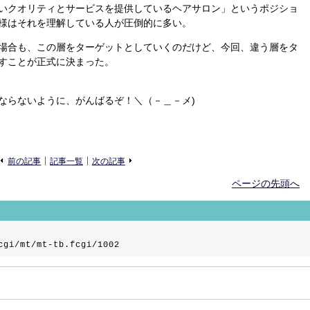
いクオリティとサービスを提供しているヘアサロン」というポジショ
様はそれを理解している人が圧倒的に多い。
場合も、この層をターゲットとしていくのだけど、今回、違う層をタ
すことが正式に決まった。
ならないように、がんばるぞ！＼（－＿－メ)
«
»
前の記事
記事一覧
次の記事
ページの先頭へ
cgi/mt/mt-tb.fcgi/1002