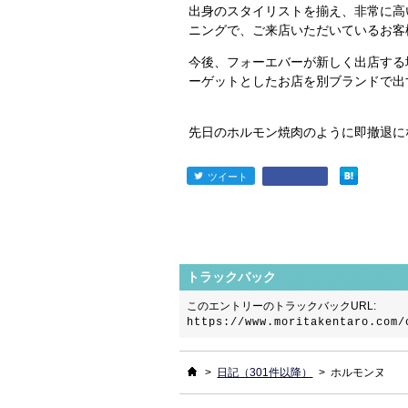
出身のスタイリストを揃え、非常に高
ニングで、ご来店いただいているお客
今後、フォーエバーが新しく出店する
ーゲットとしたお店を別ブランドで出
先日のホルモン焼肉のように即撤退に
ツイート
entry1024
トラックバック
このエントリーのトラックバックURL:
https://www.moritakentaro.com/
ホーム
>
日記（301件以降）
>
ホルモンヌ