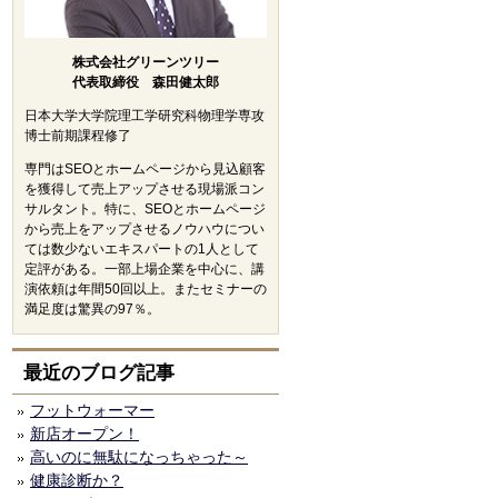
株式会社グリーンツリー
代表取締役 森田健太郎
日本大学大学院理工学研究科物理学専攻
博士前期課程修了
専門はSEOとホームページから見込顧客
を獲得して売上アップさせる現場派コン
サルタント。特に、SEOとホームページ
から売上をアップさせるノウハウについ
ては数少ないエキスパートの1人として
定評がある。一部上場企業を中心に、講
演依頼は年間50回以上。またセミナーの
満足度は驚異の97％。
最近のブログ記事
フットウォーマー
新店オープン！
高いのに無駄になっちゃった～
健康診断か？