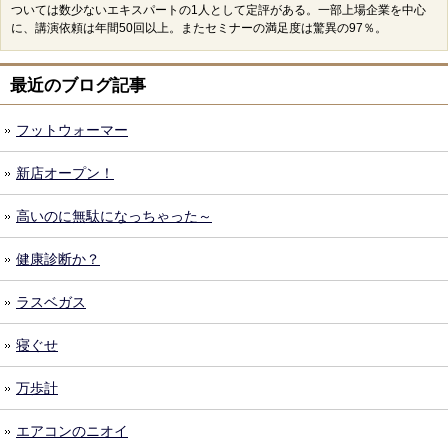
ついては数少ないエキスパートの1人として定評がある。一部上場企業を中心
に、講演依頼は年間50回以上。またセミナーの満足度は驚異の97％。
最近のブログ記事
フットウォーマー
新店オープン！
高いのに無駄になっちゃった～
健康診断か？
ラスベガス
寝ぐせ
万歩計
エアコンのニオイ