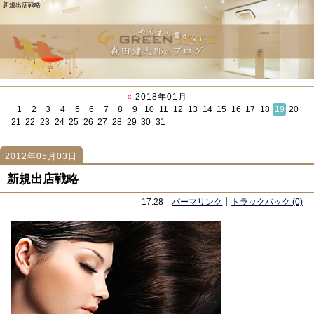
新規出店戦略
«
2018年01月
1
2
3
4
5
6
7
8
9
10
11
12
13
14
15
16
17
18
19
20
21
22
23
24
25
26
27
28
29
30
31
2012年05月03日
1082
1082
「プランナーT君ネタ まとめ」
「香港の夜景」
新規出店戦略
17:28
パーマリンク
トラックバック (0)