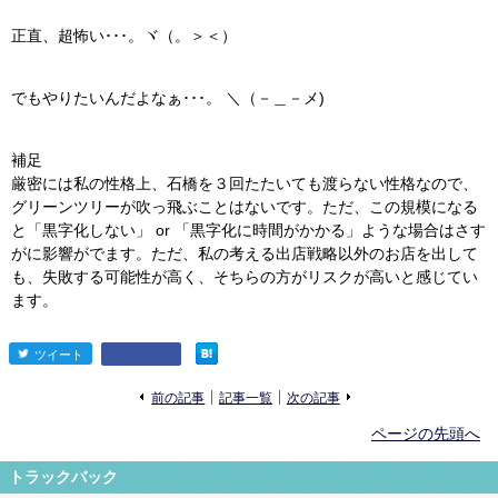
正直、超怖い･･･。ヾ（。＞＜）
でもやりたいんだよなぁ･･･。 ＼（－＿－メ)
補足
厳密には私の性格上、石橋を３回たたいても渡らない性格なので、
グリーンツリーが吹っ飛ぶことはないです。ただ、この規模になる
と「黒字化しない」 or 「黒字化に時間がかかる」ような場合はさす
がに影響がでます。ただ、私の考える出店戦略以外のお店を出して
も、失敗する可能性が高く、そちらの方がリスクが高いと感じてい
ます。
ツイート
entry1082
«
»
前の記事
記事一覧
次の記事
ページの先頭へ
トラックバック