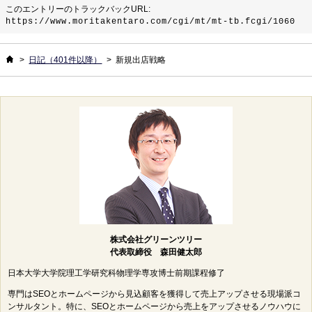
このエントリーのトラックバックURL:
https://www.moritakentaro.com/cgi/mt/mt-tb.fcgi/1060
ホーム
>
日記（401件以降）
>
新規出店戦略
株式会社グリーンツリー
代表取締役 森田健太郎
日本大学大学院理工学研究科物理学専攻博士前期課程修了
専門はSEOとホームページから見込顧客を獲得して売上アップさせる現場派コ
ンサルタント。特に、SEOとホームページから売上をアップさせるノウハウに