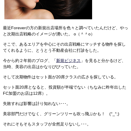
最近Foreverの方の新規出店場所を色々と調べていたんだけど、やっ
と次期出店戦略のイメージが湧いた。 o（＾＾o）
そこで、あるエリアを中心にその出店戦略にマッチする物件を探し
てくれるように、とうとう不動産会社に打診をした。
今から約２年前のブログ、「
新規ビジネス
」を見ると分かるけど、
当時、美容の出店はかなりびびっていた。
そして次期物件はセット面が20席クラスの広さを探している。
セット面20席となると、投資額が半端でない（ちなみに昨年出した
FC加盟のお店は12席）。
失敗すれば影響は計り知れない･･･。
美容部門だけでなく、グリーンツリーも吹っ飛ぶかも！ (°_°;)
それにそもそもスタッフが全然足りないし･･･。