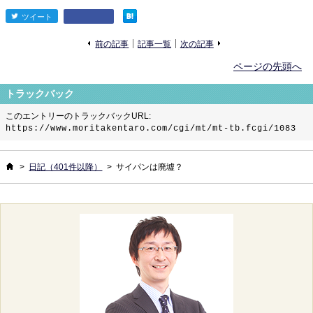
ツイート
entry1105
«
»
前の記事
記事一覧
次の記事
ページの先頭へ
トラックバック
このエントリーのトラックバックURL:
https://www.moritakentaro.com/cgi/mt/mt-tb.fcgi/1083
ホーム
>
日記（401件以降）
>
サイパンは廃墟？