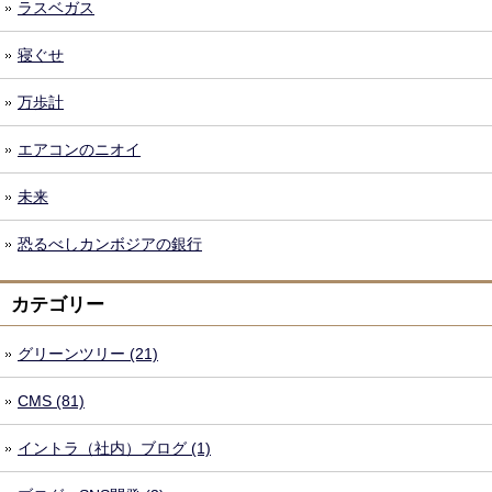
ラスベガス
寝ぐせ
万歩計
エアコンのニオイ
未来
恐るべしカンボジアの銀行
カテゴリー
グリーンツリー (21)
CMS (81)
イントラ（社内）ブログ (1)