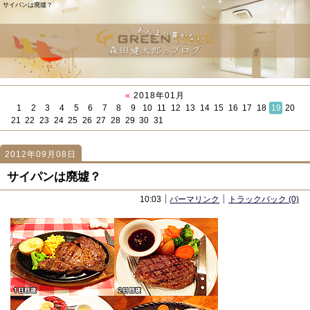
サイパンは廃墟？
«
2018年01月
1
2
3
4
5
6
7
8
9
10
11
12
13
14
15
16
17
18
19
20
21
22
23
24
25
26
27
28
29
30
31
2012年09月08日
1105
1105
「卓球部」
「全国セミナー開始！」
サイパンは廃墟？
10:03
パーマリンク
トラックバック (0)