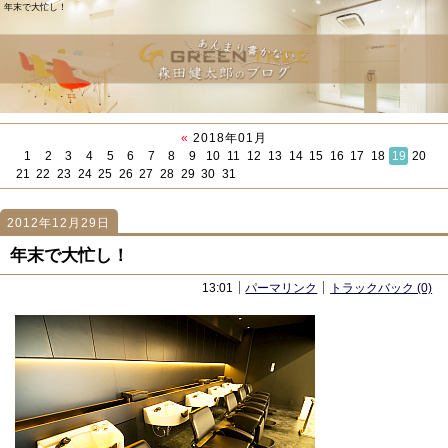
年末で大忙し！
«
2018年01月
1
2
3
4
5
6
7
8
9
10
11
12
13
14
15
16
17
18
19
20
21
22
23
24
25
26
27
28
29
30
31
2012年12月29日
1123
1123
「新店オープン！」
「２０１２年最後のブログ」
年末で大忙し！
13:01
パーマリンク
トラックバック (0)