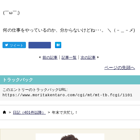
(￣ω￣;)
何の仕事をやっているのか、分からないけどね･･･。 ＼（－＿－メ)
ツイート
entry1123
«
»
前の記事
記事一覧
次の記事
ページの先頭へ
トラックバック
このエントリーのトラックバックURL:
https://www.moritakentaro.com/cgi/mt/mt-tb.fcgi/1101
ホーム
>
日記（401件以降）
>
年末で大忙し！