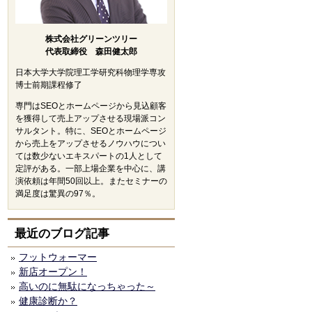
株式会社グリーンツリー
代表取締役 森田健太郎
日本大学大学院理工学研究科物理学専攻
博士前期課程修了
専門はSEOとホームページから見込顧客
を獲得して売上アップさせる現場派コン
サルタント。特に、SEOとホームページ
から売上をアップさせるノウハウについ
ては数少ないエキスパートの1人として
定評がある。一部上場企業を中心に、講
演依頼は年間50回以上。またセミナーの
満足度は驚異の97％。
最近のブログ記事
フットウォーマー
新店オープン！
高いのに無駄になっちゃった～
健康診断か？