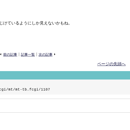
じけているようにしか見えないかもね。
«
»
前の記事
記事一覧
次の記事
ページの先頭へ
cgi/mt/mt-tb.fcgi/1107