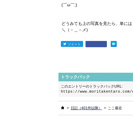
(￣ω￣;)
どうみても上の写真を見たら、単には
＼（－＿－メ)
ツイート
entry1129
トラックバック
このエントリーのトラックバックURL:
https://www.moritakentaro.com/
ホーム
>
日記（401件以降）
>
ここ最近