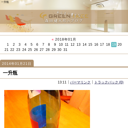
一升瓶
«
2018年01月
1
2
3
4
5
6
7
8
9
10
11
12
13
14
15
16
17
18
19
20
21
22
23
24
25
26
27
28
29
30
31
2014年01月21日
1188
1188
「悪い人」
「初受注！？」
一升瓶
13:11
パーマリンク
トラックバック (0)