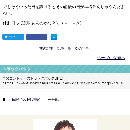
でもそういった日を設けるとその前後の日が結構飲んじゃうんだよ
ね～。
休肝日って意味あんのかな？＼（－＿－メ)
ツイート
entry1188
«
»
前の記事
記事一覧
次の記事
ページの先頭へ
トラックバック
このエントリーのトラックバックURL:
https://www.moritakentaro.com/cgi/mt/mt-tb.fcgi/1166
ホーム
>
日記（501件以降）
>
一升瓶