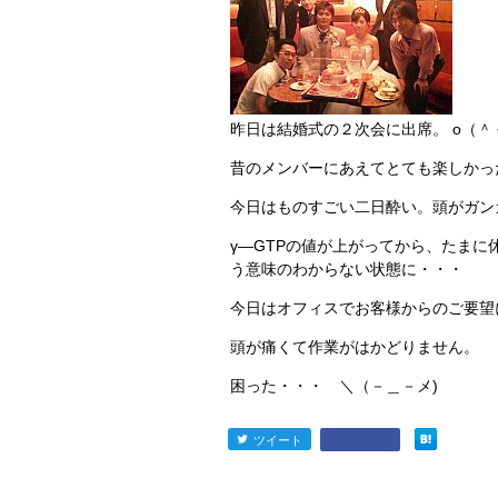
昨日は結婚式の２次会に出席。 o（＾
昔のメンバーにあえてとても楽しかっ
今日はものすごい二日酔い。頭がガン
γ―GTPの値が上がってから、たま
う意味のわからない状態に・・・
今日はオフィスでお客様からのご要望
頭が痛くて作業がはかどりません。
困った・・・ ＼（－＿－メ)
ツイート
entry667