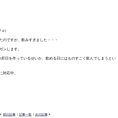
＾o）
たのですが、飲みすぎました・・・
ガンします。
に休肝日を作っているせいか、飲める日にはものすごく飲んでしまうとい
に対応中。
«
»
前の記事
記事一覧
次の記事