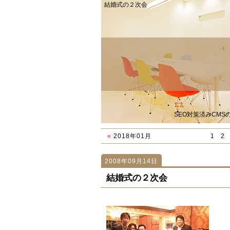
結婚式の２次会
SEO対策済みCM
«
2018年01月
1
2
2008年09月14日
667
667
「あっ、あの方は！」
「ビジネスブログセミナー終了！（2008年0
結婚式の２次会