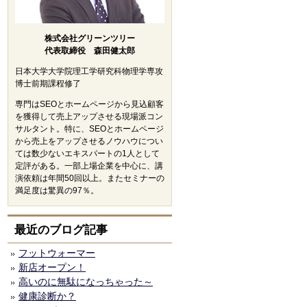
株式会社グリーンツリー
代表取締役 森田健太郎
日本大学大学院理工学研究科物理学専攻
博士前期課程修了
専門はSEOとホームページから見込顧客
を獲得して売上アップさせる現場派コン
サルタント。特に、SEOとホームページ
から売上をアップさせるノウハウについ
ては数少ないエキスパートの1人として
定評がある。一部上場企業を中心に、講
演依頼は年間50回以上。またセミナーの
満足度は驚異の97％。
最近のブログ記事
フットウォーマー
新店オープン！
高いのに無駄になっちゃった～
健康診断か？