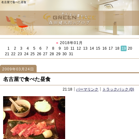
名古屋で食べた昼食
«
2018年01月
1
2
3
4
5
6
7
8
9
10
11
12
13
14
15
16
17
18
19
20
21
22
23
24
25
26
27
28
29
30
31
2009年03月24日
746
746
「SixApart社との共催セミナー！」
「森田 社長ブログが1位」
名古屋で食べた昼食
21:18
パーマリンク
トラックバック (0)