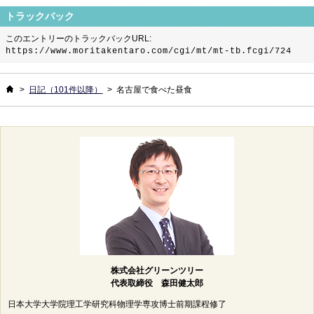
トラックバック
このエントリーのトラックバックURL:
https://www.moritakentaro.com/cgi/mt/mt-tb.fcgi/724
ホーム
>
日記（101件以降）
>
名古屋で食べた昼食
株式会社グリーンツリー
代表取締役 森田健太郎
日本大学大学院理工学研究科物理学専攻博士前期課程修了