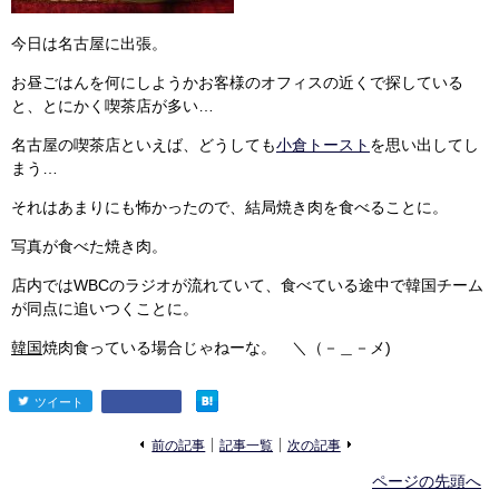
今日は名古屋に出張。
お昼ごはんを何にしようかお客様のオフィスの近くで探している
と、とにかく喫茶店が多い…
名古屋の喫茶店といえば、どうしても
小倉トースト
を思い出してし
まう…
それはあまりにも怖かったので、結局焼き肉を食べることに。
写真が食べた焼き肉。
店内ではWBCのラジオが流れていて、食べている途中で韓国チーム
が同点に追いつくことに。
韓国
焼肉食っている場合じゃねーな。 ＼（－＿－メ)
ツイート
entry746
«
»
前の記事
記事一覧
次の記事
ページの先頭へ