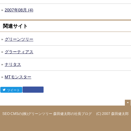
2007年08月 (4)
関連サイト
グリーンツリー
グラーティアス
ナリタス
MTモンスター
ツイート
森田健太郎
Google +1
SEO CMSの(株)グリーンツリー 森田健太郎の社長ブログ
(C) 2007
森田健太郎